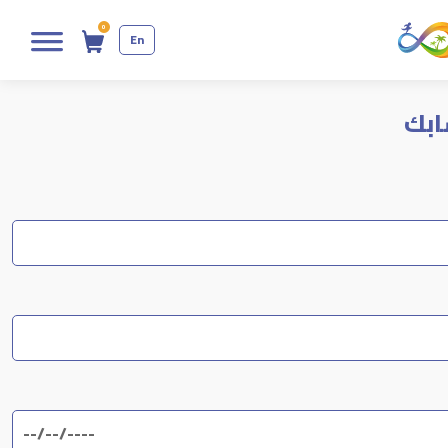
0
En
ابك