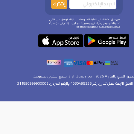
إشترك
من خلال الاشتراك في النشرة الإخبارية لدينا، فإنك توافق على تلقي
تحديثات وعروض ومواد ترويجية دورية عبر البريد الإلكتروني من سايت
سكيب وفقًا لسياسة الخصوصية الخاصة بنا.
وق الطبع والنشر © 2026 SightScape.com. جميع الحقوق محفوظة.
 سجل تجاري رقم 4030495356 والرقم الضريبي 311890999900003