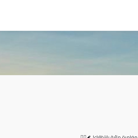
امرة مائية بانتظارك! 🌊🏄‍♂️